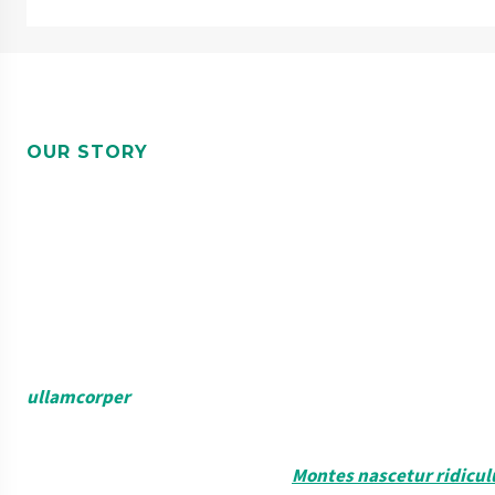
OUR STORY
HOW DID WE
GET HERE?
Lorem ipsum dolor sit amet, consectetur adipiscing elit, s
Pharetra convallis posuere morbi leo urna molestie at el
Nulla posuere sollicitudin aliquam ultrices. Enim sit amet 
ullamcorper
malesuada proin libero nunc consequat. Me
Erat nam at lectus urna duis. Phasellus vestibulum lorem sed
faucibus ornare suspendisse sed.
Montes nascetur ridicu