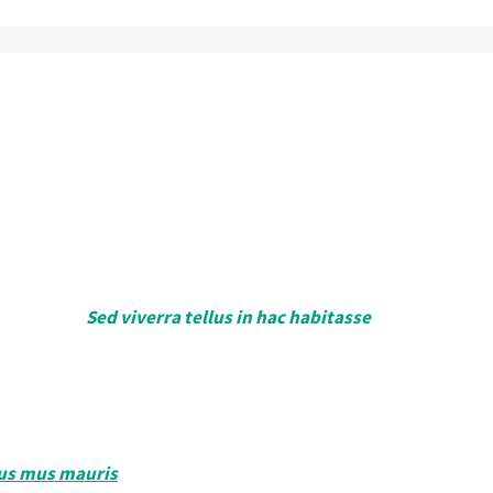
ed do eiusmod tempor incididunt ut labore et dolore magna ali
ementum eu.
Sed viverra tellus in hac habitasse
platea dictumst.
venenatis urna cursus eget nunc scelerisque viverra. Vitae pur
tus dictum at tempor commodo.
 risus ultricies tristique nulla aliquet enim. Id aliquet risus 
lus mus mauris
vitae ultricies leo. Tincidunt augue interdum 