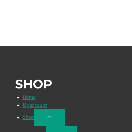
SHOP
Home
My account
Shop
TOGGLE
CHILD
MENU