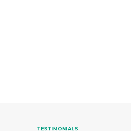
inar.
nsectetur adipiscing
didunt ut labore et
TESTIMONIALS