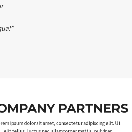
ur
qua!”
OMPANY PARTNERS
rem ipsum dolor sit amet, consectetur adipiscing elit. Ut
elit tellus, luctus nec ullamcorper mattis, pulvinar.