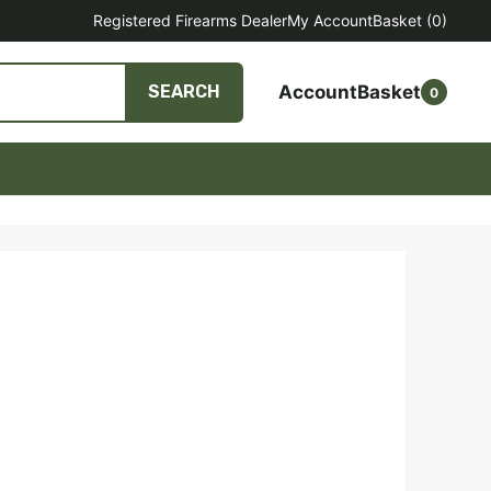
Registered Firearms Dealer
My Account
Basket
(0)
Account
Basket
SEARCH
0