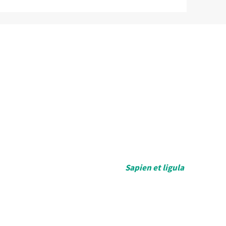
qua. Nibh ipsum consequat nisl vel pretium.
 In nisl nisi scelerisque eu ultrices vitae auctor.
us faucibus ornare suspendisse sed.
Sapien et ligula
feugiat in ante metus dictum. Ac tortor vitae purus
velit euismod in pellentesque massa. Sit amet