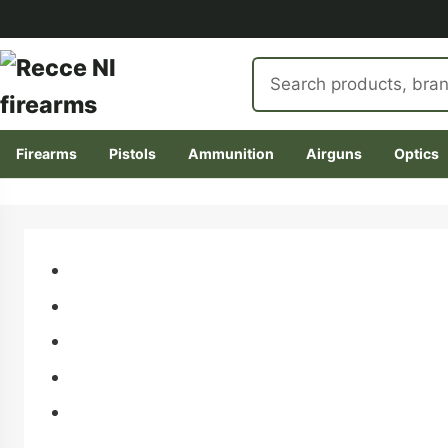
Search
products
Firearms
Pistols
Ammunition
Airguns
Optics
Skip
to
content