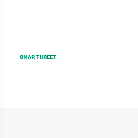
cursus sit amet dictum. Euismod quis viverra nibh cras pulv
“Lorem ipsum dolor sit amet, co
elit, sed do eiusmod tempor inci
dolore magna aliqua!”
OMAR THREET
Founder, CEO