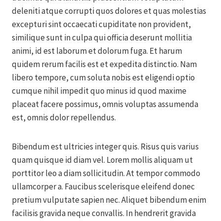
deleniti atque corrupti quos dolores et quas molestias
excepturi sint occaecati cupiditate non provident,
similique sunt in culpa qui officia deserunt mollitia
animi, id est laborum et dolorum fuga. Et harum
quidem rerum facilis est et expedita distinctio. Nam
libero tempore, cum soluta nobis est eligendi optio
cumque nihil impedit quo minus id quod maxime
placeat facere possimus, omnis voluptas assumenda
est, omnis dolor repellendus.
Bibendum est ultricies integer quis. Risus quis varius
quam quisque id diam vel. Lorem mollis aliquam ut
porttitor leo a diam sollicitudin. At tempor commodo
ullamcorper a. Faucibus scelerisque eleifend donec
pretium vulputate sapien nec. Aliquet bibendum enim
facilisis gravida neque convallis. In hendrerit gravida