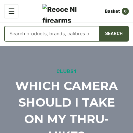
OPEN
☰
Basket
MENU
0
Search
SEARCH
products
Skip
to
content
CLUBS1
WHICH CAMERA
SHOULD I TAKE
ON MY THRU-